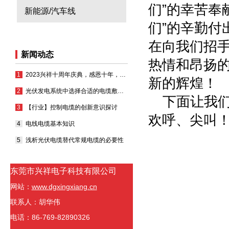
们”的幸苦奉
新能源/汽车线
们”的辛勤付
在向我们招
新闻动态
热情和昂扬
2023兴祥十周年庆典，感恩十年，凝心聚力再出发
新的辉煌！
光伏发电系统中选择合适的电缆敷设方式
下面让我
【行业】控制电缆的创新意识探讨
欢呼、尖叫
电线电缆基本知识
浅析光伏电缆替代常规电缆的必要性
东莞市兴祥电子科技有限公司
网站：
www.dgxingxiang.cn
联系人：胡华伟
电话：86-769-82890326