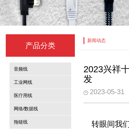
新闻动态
产品分类
2023兴
音频线
发
工业网线
2023-05-31
医疗用线
网络/数据线
拖链线
转眼间我