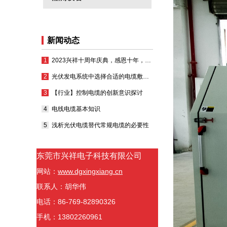
新闻动态
2023兴祥十周年庆典，感恩十年，凝心聚力再出发
光伏发电系统中选择合适的电缆敷设方式
【行业】控制电缆的创新意识探讨
电线电缆基本知识
浅析光伏电缆替代常规电缆的必要性
东莞市兴祥电子科技有限公司
网站：
www.dgxingxiang.cn
联系人：胡华伟
电话：86-769-82890326
手机：13802260961